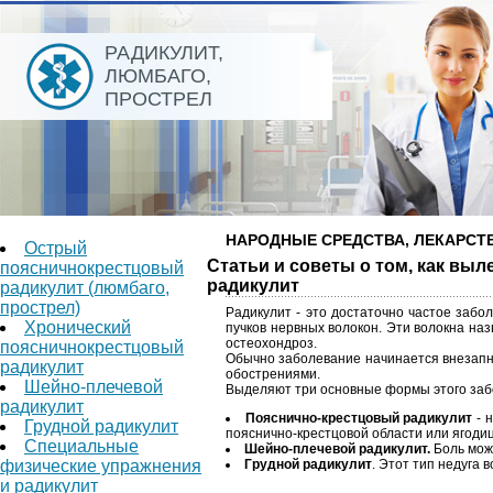
РАДИКУЛИТ,
ЛЮМБАГО,
ПРОСТРЕЛ
НАРОДНЫЕ СРЕДСТВА, ЛЕКАРСТВ
Острый
Статьи и советы о том, как вы
поясничнокрестцовый
радикулит
радикулит (люмбаго,
прострел)
Радикулит - это достаточно частое забо
Хронический
пучков нервных волокон. Эти волокна наз
остеохондроз.
поясничнокрестцовый
Обычно заболевание начинается внезапно
радикулит
обострениями.
Шейно-плечевой
Выделяют три основные формы этого заб
радикулит
Пояснично-крестцовый радикулит
- 
Грудной радикулит
пояснично-крестцовой области или ягодице
Специальные
Шейно-плечевой радикулит.
Боль може
физические упражнения
Грудной радикулит
. Этот тип недуга 
и радикулит